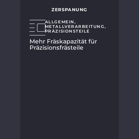
ZERSPANUNG
ALLGEMEIN
,
METALLVERARBEITUNG
,
PRÄZISIONSTEILE
HMT
Mehr Fräskapazität für
SP
Präzisionsfrästeile