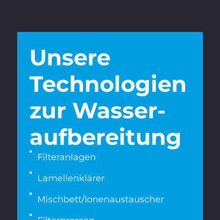
Unsere
Techno­logien
zur Wasser­
aufberei­tung
Filteranlagen
Lamellenklärer
Mischbett/Ionenaus­tauscher