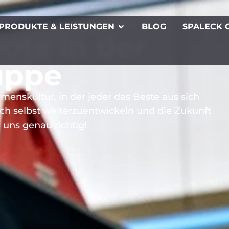
PRODUKTE & LEISTUNGEN
BLOG
SPALECK 
ote in der
uppe
enskultur, in der jeder das Beste aus sich
ich selbst weiterzuentwickeln und die Zukunft
 uns genau richtig!