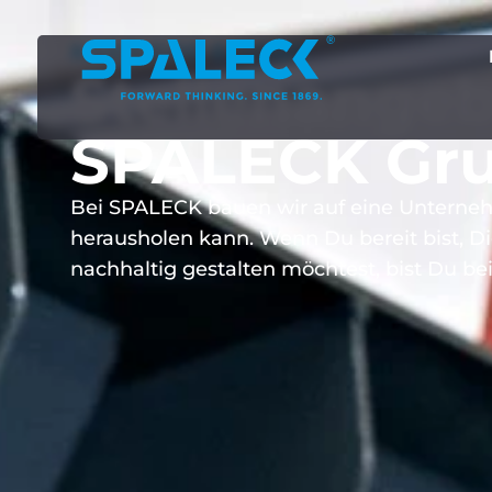
KARRIERE & JOBS
Stellen­angeb
SPALECK Gr
Bei SPALECK bauen wir auf eine Unternehm
herausholen kann. Wenn Du bereit bist, D
nachhaltig gestalten möchtest, bist Du bei