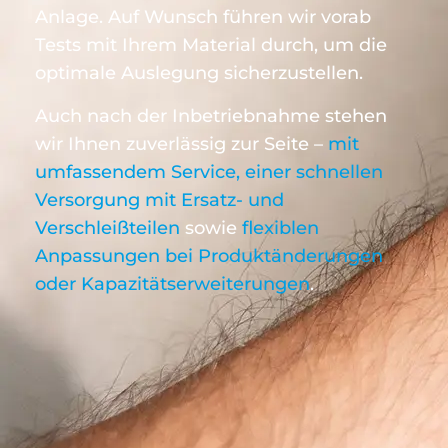
Anlage. Auf Wunsch führen wir vorab
Tests mit Ihrem Material durch, um die
optimale Auslegung sicherzustellen.
Auch nach der Inbetriebnahme stehen
wir Ihnen zuverlässig zur Seite –
mit
umfassendem Service, einer schnellen
Versorgung mit Ersatz- und
Verschleißteilen
sowie
flexiblen
Anpassungen bei Produktänderungen
oder Kapazitätserweiterungen
.