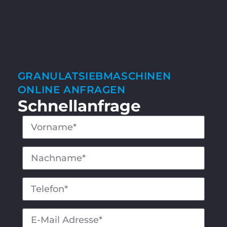
GRANULATSIEB­MASCHINEN
ONLINE ANFRAGEN
Schnell­anfrage