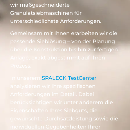
wir maßgeschneiderte
Granulatsiebmaschinen für
unterschiedlichste Anforderungen.
Gemeinsam mit Ihnen erarbeiten wir die
passende Sieblösung – von der Planung
über die Konstruktion bis hin zur fertigen
Anlage, exakt abgestimmt auf Ihren
Prozess.
In unserem
SPALECK TestCenter
analysieren wir Ihre spezifischen
Anforderungen im Detail. Dabei
berücksichtigen wir unter anderem die
Eigenschaften Ihres Siebguts, die
gewünschte Durchsatzleistung sowie die
individuellen Gegebenheiten Ihrer