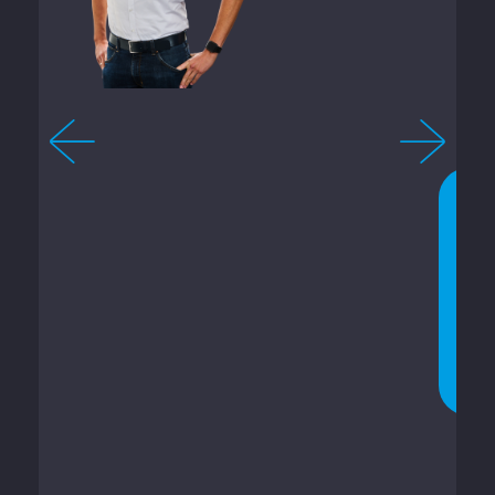
4
-
2
1
0
J
E
T
Z
T
C
H
A
T
T
E
N