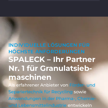
INDIVIDUELLE LÖSUNGEN FÜR
HÖCHSTE ANFORDERUNGEN
SPALECK – Ihr Partner
Nr. 1 für Granulatsieb­
maschinen
Als erfahrener Anbieter von
Förder- und
Separiertechnik für Recycling
sowie
Anwendungen in der Pharma-, Chemie-
und Lebensmittelindustrie
entwickeln