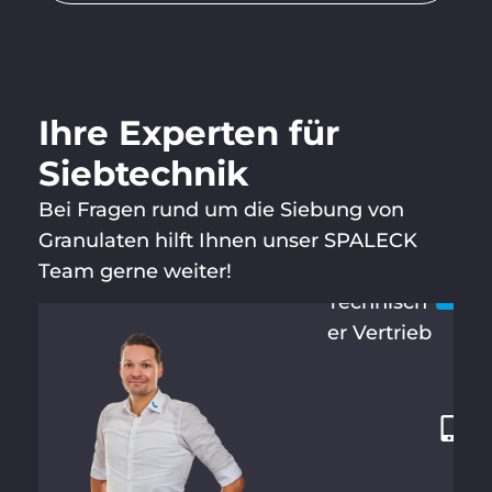
Ihre Experten für
Siebtechnik
Bei Fragen rund um die Siebung von
KLAUS
Let’s
+
HAUHOF
Granulaten hilft Ihnen unser SPALECK
4
F
Team gerne weiter!
9
Technisch
2
er Vertrieb
8
7
1
2
1
3