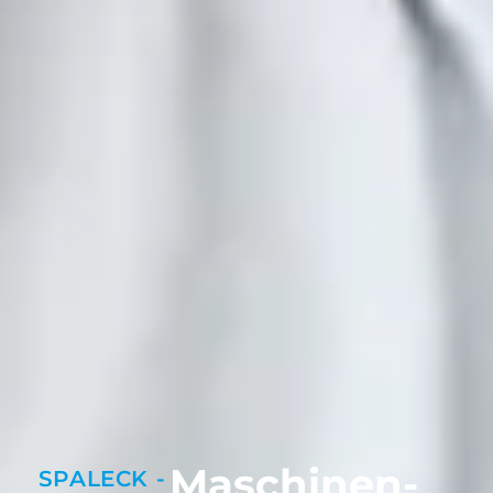
Maschinen­
SPALECK -