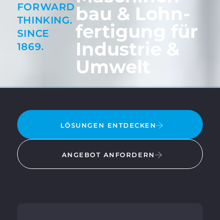
FORWARD
bau & Lohn­
THINKING.
ferti­gung für
SINCE
Industrie &
1869.
Umwelt
LÖSUNGEN ENTDECKEN
ANGEBOT ANFORDERN