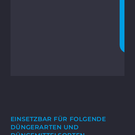
T
Z
T
C
H
A
T
T
E
N
EINSETZBAR FÜR FOLGENDE
DÜNGERARTEN UND