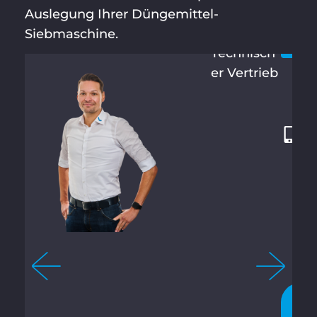
HAUHOF
Auslegung Ihrer Düngemittel-
4
F
Siebmaschine.
9
Technisch
2
er Vertrieb
8
7
1
2
1
3
4
-
2
1
0
J
E