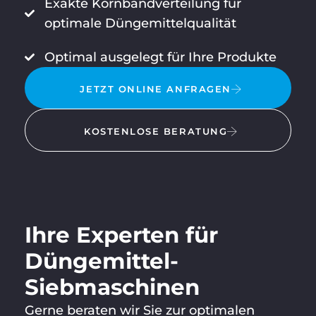
Exakte Kornbandverteilung für
optimale Düngemittelqualität
Optimal ausgelegt für Ihre Produkte
JETZT ONLINE ANFRAGEN
KOSTENLOSE BERATUNG
Ihre Experten für
Düngemittel-
Siebmaschinen
Gerne beraten wir Sie zur optimalen
KLAUS
Let’s
+