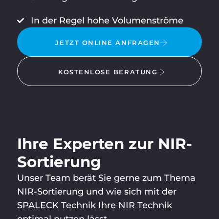
In der Regel hohe Volumenströme
JETZT ONLINE ANFRAGEN
KOSTENLOSE BERATUNG
Ihre Experten zur NIR-
Sortierung
Unser Team berät Sie gerne zum Thema
NIR-Sortierung und wie sich mit der
HERMAN
Let’s
+
N
SPALECK Technik Ihre NIR Technik
6
KAHLE
optimal nutzen lässt.