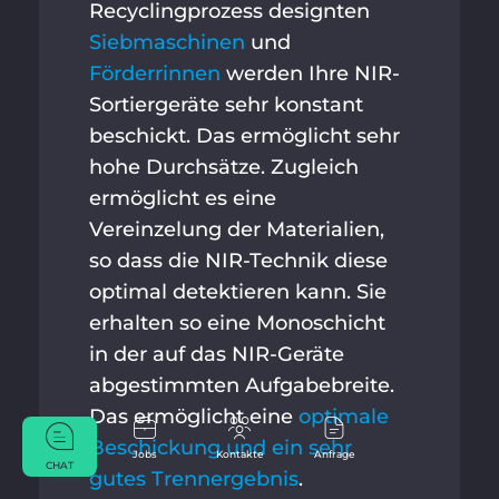
Recyclingprozess designten
Siebmaschinen
und
Förderrinnen
werden Ihre NIR-
Sortiergeräte sehr konstant
beschickt. Das ermöglicht sehr
hohe Durchsätze. Zugleich
ermöglicht es eine
Vereinzelung der Materialien,
so dass die NIR-Technik diese
optimal detektieren kann. Sie
erhalten so eine Monoschicht
in der auf das NIR-Geräte
abgestimmten Aufgabebreite.
Das ermöglicht eine
optimale
Beschickung und ein sehr
Jobs
Kontakte
Anfrage
CHAT
gutes Trennergebnis
.