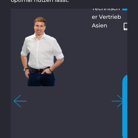
6
Technisch
2
er Vertrieb
0
Asien
5
8
9
8
9
1
J
E
T
Z
T
C
H
A
T
T
E
N