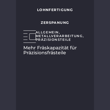
LOHNFERTIGUNG
ZERSPANUNG
ALLGEMEIN
,
METALLVERARBEITUNG
,
PRÄZISIONSTEILE
HMT
Mehr Fräskapazität für
SP
Präzisionsfrästeile