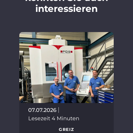
interessieren
30.
07.07.2026
Les
Lesezeit 4 Minuten
GREIZ