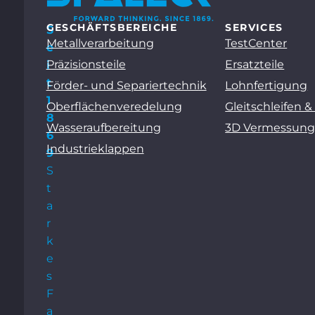
GESCHÄFTSBEREICHE
SERVICES
S
Metallverarbeitung
TestCenter
e
Präzisionsteile
Ersatzteile
i
t
Förder- und Separiertechnik
Lohnfertigung
1
Oberflächenveredelung
Gleitschleifen &
8
Wasseraufbereitung
3D Vermessun
6
Industrieklappen
9
S
t
a
r
k
e
s
F
a