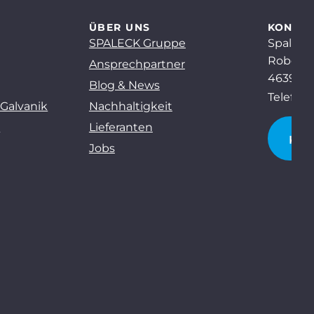
ÜBER UNS
KONTA
SPALECK Gruppe
Spaleck
Robert-
Ansprechpartner
46397 B
Blog & News
Telefon:
 Galvanik
Nachhaltigkeit
g
Lieferanten
KO
Jobs