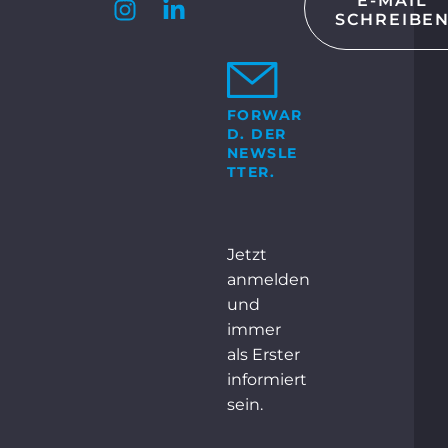
E-MAIL
SCHREIBE
KT
 GmbH & Co. KG
Bosch-Str. 15
ocholt
FORWAR
D. DER
+49 2871 2134 – 0
NEWSLE
TTER.
NTAKT
Jetzt
anmelden
und
immer
als Erster
informiert
sein.