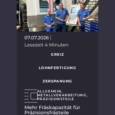
30.
07.07.2026
Les
Lesezeit 4 Minuten
GREIZ
LOHNFERTIGUNG
ZERSPANUNG
ALLGEMEIN
,
METALLVERARBEITUNG
,
PRÄZISIONSTEILE
HMT
Mehr Fräskapazität für
SP
Präzisionsfrästeile