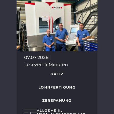
02.
Les
07.07.2026
Lesezeit 4 Minuten
GREIZ
LOHNFERTIGUNG
ZERSPANUNG
SPA
ALLGEMEIN
,