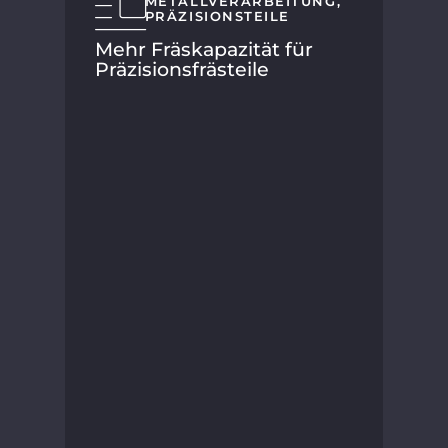
METALLVERARBEITUNG
,
jäh
PRÄZISIONSTEILE
neu
Mehr Fräskapazität für
Präzisionsfrästeile