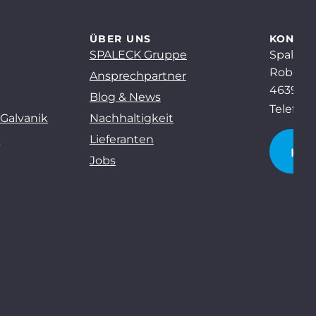
ÜBER UNS
KONTA
SPALECK Gruppe
Spaleck
Robert-
Ansprechpartner
46397 B
Blog & News
Telefon:
 Galvanik
Nachhaltigkeit
g
Lieferanten
KO
Jobs