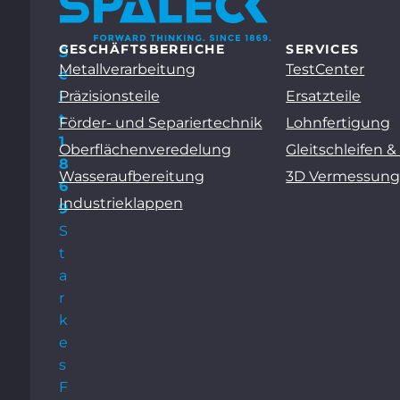
GESCHÄFTSBEREICHE
SERVICES
S
Metallverarbeitung
TestCenter
e
Präzisionsteile
Ersatzteile
i
t
Förder- und Separiertechnik
Lohnfertigung
1
Oberflächenveredelung
Gleitschleifen &
8
Wasseraufbereitung
3D Vermessun
6
Industrieklappen
9
S
t
a
r
k
e
s
F