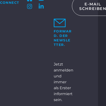
CONNECT
E-MAIL
SCHREIBE
KT
 GmbH & Co. KG
Bosch-Str. 15
ocholt
FORWAR
D. DER
+49 2871 2134 – 0
NEWSLE
TTER.
NTAKT
Jetzt
anmelden
und
immer
als Erster
informiert
sein.