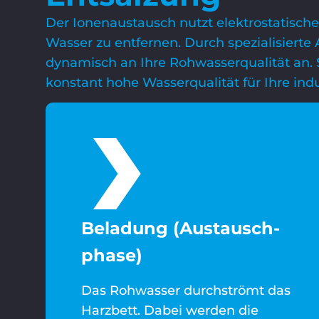
Der Ionenaustausch nutzt elektrostatisch
Wasser zu entfernen. Durch spezialisierte
dynamisch an Ihre Rohwasserqualität an. S
konstant hohe Wasserqualität für Ihre indu
Beladung (Austausch­
phase)
Das Rohwasser durchströmt das
Harzbett. Dabei werden die