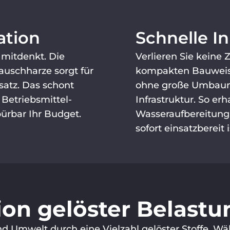
ation
Schnelle I
 mitdenkt. Die
Verlieren Sie keine 
auschharze sorgt für
kompakten Bauweise
satz. Das schont
ohne große Umbaum
Betriebsmittel­
Infrastruktur. So er
ürbar Ihr Budget.
Wasseraufbereitung,
sofort einsatzbereit i
tion gelöster Belast
nd Umwelt durch eine Vielzahl gelöster Stoffe. W