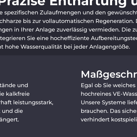
Präzise Enthärtung 
hre spezifischen Zulaufmengen und den gewünscht
hharze bis zur vollautomatischen Regeneration.
en in Ihrer Anlage zuverlässig vermieden. Die zu
ntegrieren Sie eine hocheffiziente Aufbereitungst
ant hohe Wasserqualität bei jeder Anlagengröße.
Maßgeschne
stände und
Egal ob Sie weiches
e kalkfreie
hochreines VE-Wasse
aft leistungsstark,
Unsere Systeme liefe
 und die
brauchen. Das siche
ängert.
verhindert kostspie