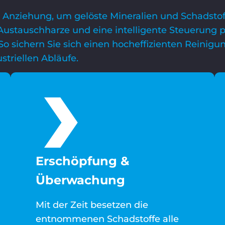
e Anziehung, um gelöste Mineralien und Schadstof
 Austauschharze und eine intelligente Steuerung p
o sichern Sie sich einen hocheffizienten Reinigu
striellen Abläufe.
Erschöpfung &
Überwachung
Mit der Zeit besetzen die
entnommenen Schadstoffe alle