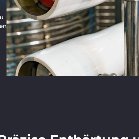
au
ren