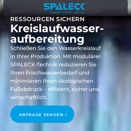
ABWASSERKOSTEN SENKEN -
RESSOURCEN SICHERN
Kreislaufwasser­
aufbereitung
Schließen Sie den Wasserkreislauf
in Ihrer Produktion. Mit modularer
SPALECK-Technik reduzieren Sie
Ihren Frischwasserbedarf und
minimieren Ihren ökologischen
Fußabdruck – effizient, sicher und
wirtschaftlich.
ANFRAGE SENDEN