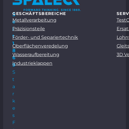
GESCHÄFTSBEREICHE
SERV
S
Metallverarbeitung
Test
e
Präzisionsteile
Ersat
i
t
Förder- und Separiertechnik
Lohn
1
Oberflächenveredelung
Gleit
8
Wasseraufbereitung
3D V
6
Industrieklappen
9
S
t
a
r
k
e
s
F