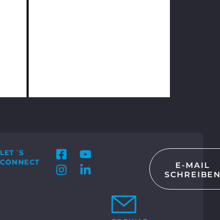
LET´S
CONNECT
E-MAIL
SCHREIBE
KT
 GmbH & Co. KG
Bosch-Str. 15
ocholt