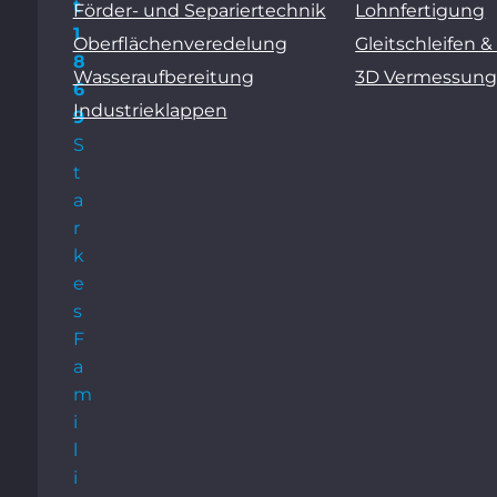
t
Förder- und Separiertechnik
Lohnfertigung
1
Oberflächenveredelung
Gleitschleifen &
8
Wasseraufbereitung
3D Vermessun
6
Industrieklappen
9
S
t
a
r
k
e
s
F
a
m
i
l
i