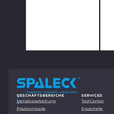
GESCHÄFTSBEREICHE
SERVICES
S
Metallverarbeitung
TestCenter
e
Präzisionsteile
Ersatzteile
i