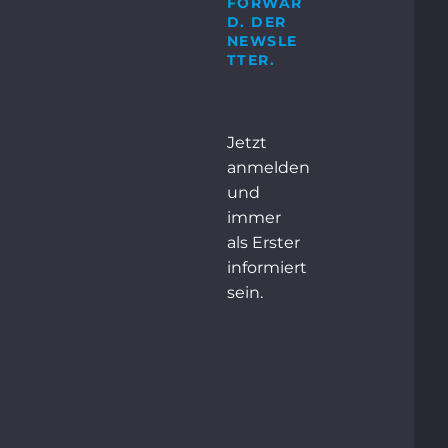
FORWAR
D. DER
+49 2871 2134 – 0
NEWSLE
TTER.
NTAKT
Jetzt
anmelden
und
immer
als Erster
informiert
sein.