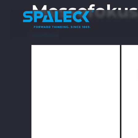
Messefokus
InnoTrans