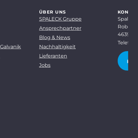
ÜBER UNS
KONTA
SPALECK Gruppe
Spaleck
Robert-
Ansprechpartner
46397 B
Blog & News
Telefon:
 Galvanik
Nachhaltigkeit
g
Lieferanten
KO
Jobs