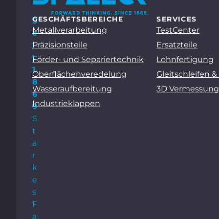
GESCHÄFTSBEREICHE
SERVICES
S
Metallverarbeitung
TestCenter
e
Präzisionsteile
Ersatzteile
i
t
Förder- und Separiertechnik
Lohnfertigung
1
Oberflächenveredelung
Gleitschleifen &
8
Wasseraufbereitung
3D Vermessun
6
Industrieklappen
9
S
t
a
r
k
e
s
F
a