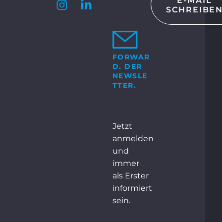
E-MAIL
SCHREIBE
KT
 GmbH & Co. KG
Bosch-Str. 15
ocholt
FORWAR
D. DER
+49 2871 2134 – 0
NEWSLE
TTER.
NTAKT
Jetzt
anmelden
und
immer
als Erster
informiert
sein.