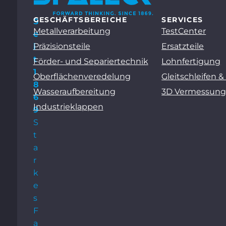
GESCHÄFTSBEREICHE
SERVICES
S
Metallverarbeitung
TestCenter
e
Präzisionsteile
Ersatzteile
i
t
Förder- und Separiertechnik
Lohnfertigung
1
Oberflächenveredelung
Gleitschleifen &
8
Wasseraufbereitung
3D Vermessun
6
Industrieklappen
9
S
t
a
r
k
e
s
F
a