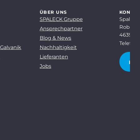
ÜBER UNS
KONTA
SPALECK Gruppe
Spaleck
Robert-
Ansprechpartner
46397 B
Blog & News
Telefon:
 Galvanik
Nachhaltigkeit
g
Lieferanten
KO
Jobs