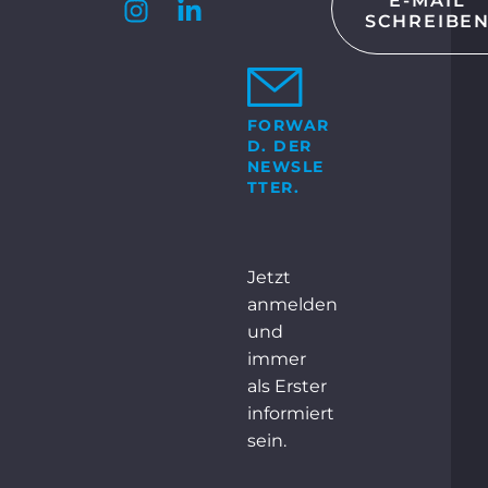
E-MAIL
SCHREIBE
KT
 GmbH & Co. KG
Bosch-Str. 15
ocholt
FORWAR
D. DER
+49 2871 2134 – 0
NEWSLE
TTER.
NTAKT
Jetzt
anmelden
und
immer
als Erster
informiert
sein.