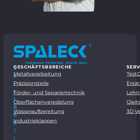
GESCHÄFTSBEREICHE
SERV
S
Metallverarbeitung
Test
e
Präzisionsteile
Ersat
i
t
Förder- und Separiertechnik
Lohn
1
Oberflächenveredelung
Gleit
8
Wasseraufbereitung
3D V
6
Industrieklappen
9
S
t