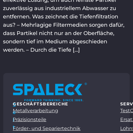
zuverlässig aus industriellem Abwasser zu
entfernen. Was zeichnet die Tiefenfiltration
aus? – Mehrlagige Filtermedien sorgen dafür,
dass Partikel nicht nur an der Oberfläche,
sondern tief im Medium abgeschieden
werden. – Durch die Tiefe […]
GESCHÄFTSBEREICHE
SERV
S
Metallverarbeitung
Test
e
Präzisionsteile
Ersat
i
t
Förder- und Separiertechnik
Lohn