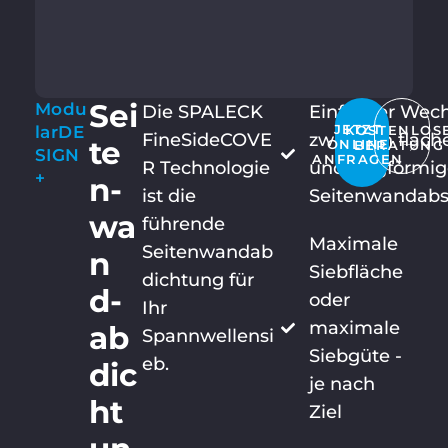
Sei
Modu
Die SPALECK
Einfacher Wech
larDE
JETZT
KOSTENLOS
FineSideCOVE
zwischen flac
te
ONLINE
BERATUNG
SIGN
ANFRAGEN
R Technologie
und trogförmi
+
n­
ist die
Seitenwandabs
wa
führende
Maximale
Seitenwandab
n
Siebfläche
dichtung für
d­
oder
Ihr
maximale
ab
Spannwellensi
Siebgüte -
eb.
dic
je nach
ht
Ziel