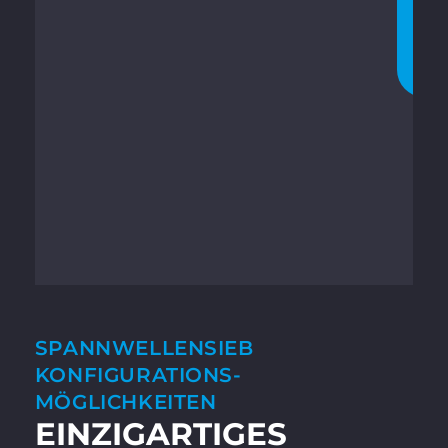
A
T
T
E
N
SPANNWELLENSIEB
KONFIGURATIONS­
MÖGLICHKEITEN
EINZIG­ARTIGES