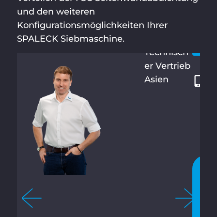
und den weiteren
HERMAN
Let’s
+
N
Konfigurationsmöglichkeiten Ihrer
6
KAHLE
SPALECK Siebmaschine.
6
Technisch
2
er Vertrieb
0
Asien
5
8
9
8
9
1
J
E
T
Z
T
C
H