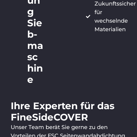
un
Zukunftssicher
g
für
Sie
wechselnde
Materialien
b­
ma
sc
hin
e
Ihre Experten für das
FineSideCOVER
Unser Team berät Sie gerne zu den
Vorteilen der FSC Seitenwandabdichtung