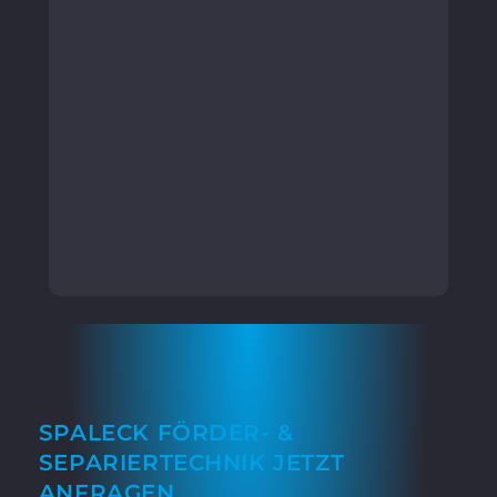
SPALECK FÖRDER- &
SEPARIERTECHNIK JETZT
ANFRAGEN