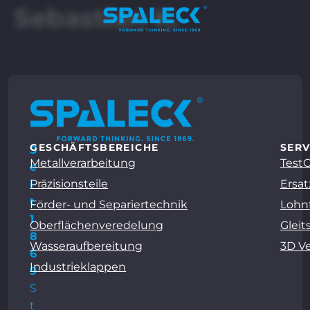
Sebastian K.
GESCHÄFTSBEREICHE
SERV
S
Metallverarbeitung
Test
e
Präzisionsteile
Ersat
i
t
Förder- und Separiertechnik
Lohn
1
Oberflächenveredelung
Gleit
8
Wasseraufbereitung
3D V
6
Industrieklappen
9
S
t