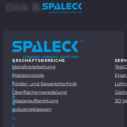
Dirk B.
GESCHÄFTSBEREICHE
SERV
S
Metallverarbeitung
Test
e
Präzisionsteile
Ersat
i
t
Förder- und Separiertechnik
Lohn
1
Oberflächenveredelung
Gleit
8
Wasseraufbereitung
3D V
6
Industrieklappen
9
S
t