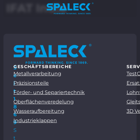
IFAT India
GESCHÄFTSBEREICHE
SERV
S
Metallverarbeitung
Test
e
Präzisionsteile
Ersat
i
t
Förder- und Separiertechnik
Lohn
1
Oberflächenveredelung
Gleit
8
Wasseraufbereitung
3D V
6
Industrieklappen
9
S
t