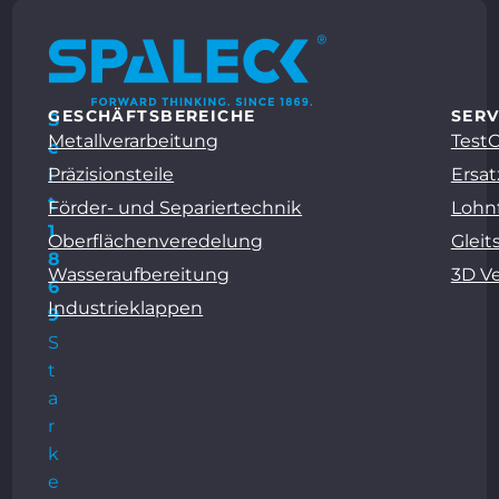
GESCHÄFTSBEREICHE
SERV
S
Metallverarbeitung
Test
e
Präzisionsteile
Ersat
i
t
Förder- und Separiertechnik
Lohn
1
Oberflächenveredelung
Gleit
8
Wasseraufbereitung
3D V
6
Industrieklappen
9
S
t
a
r
k
e