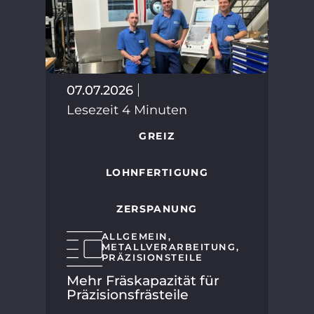
30.
07.07.2026
Les
Lesezeit 4 Minuten
GREIZ
LOHNFERTIGUNG
ZERSPANUNG
ALLGEMEIN
,
METALLVERARBEITUNG
,
PRÄZISIONSTEILE
HMT
Mehr Fräskapazität für
SP
Präzisionsfrästeile