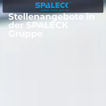
KARRIERE & JOBS
Stellen­angebote in
der SPALECK
Gruppe