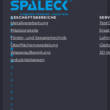
GESCHÄFTSBEREICHE
SERV
S
Metallverarbeitung
Test
e
Präzisionsteile
Ersat
i
t
Förder- und Separiertechnik
Lohn
1
Oberflächenveredelung
Gleit
8
Wasseraufbereitung
3D V
6
Industrieklappen
9
S
t
a
r
k
e
s