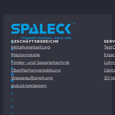
GESCHÄFTSBEREICHE
SERV
S
Metallverarbeitung
Test
e
Präzisionsteile
Ersat
i
t
Förder- und Separiertechnik
Lohn
1
Oberflächenveredelung
Gleit
8
Wasseraufbereitung
3D V
6
Industrieklappen
9
S
t
a
r