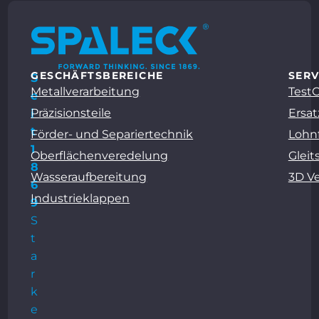
GESCHÄFTSBEREICHE
SERV
S
Metallverarbeitung
Test
e
Präzisionsteile
Ersat
i
t
Förder- und Separiertechnik
Lohn
1
Oberflächenveredelung
Gleit
8
Wasseraufbereitung
3D V
6
Industrieklappen
9
S
t
a
r
k
e