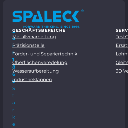
GESCHÄFTSBEREICHE
SERV
S
Metallverarbeitung
Test
e
Präzisionsteile
Ersat
i
t
Förder- und Separiertechnik
Lohn
1
Oberflächenveredelung
Gleit
8
Wasseraufbereitung
3D V
6
Industrieklappen
9
S
t
a
r
k
e