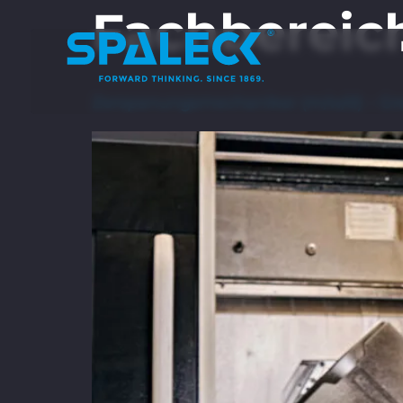
Fachbereic
Zerspanungsmechaniker (m/w/d) – Gr