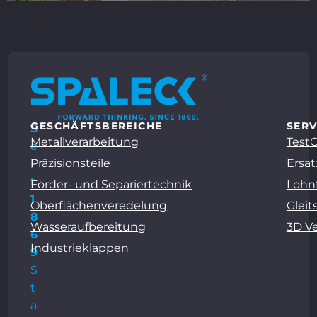
GESCHÄFTSBEREICHE
SERV
S
Metallverarbeitung
Test
e
Präzisionsteile
Ersat
i
t
Förder- und Separiertechnik
Lohn
1
Oberflächenveredelung
Gleit
8
Wasseraufbereitung
3D V
6
Industrieklappen
9
S
t
a